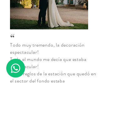
“
Todo muy tremendo, la decoración
espectacular!
Todo el mundo me decía que estaba
espectacular!
Los arreglos de la estación que quedó en
el sector del fondo estaba
impresionante.
Todo!!! Muy genia, gracias. Muchas
gracias!!
Todos más que conformes, la verdad es
que sos muy crack y fue re lindo el
proceso.
​Ángela.